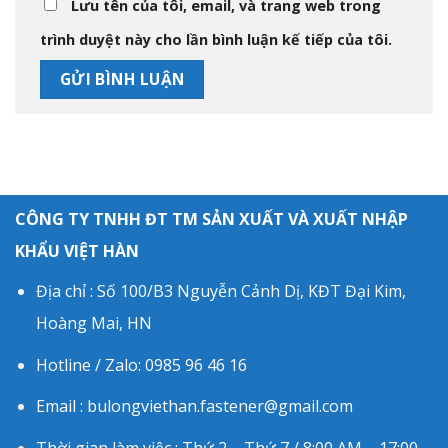
Lưu tên của tôi, email, và trang web trong
trình duyệt này cho lần bình luận kế tiếp của tôi.
CÔNG TY TNHH ĐT TM SẢN XUẤT VÀ XUẤT NHẬP
KHẨU VIỆT HÀN
Địa chỉ : Số 100/B3 Nguyễn Cảnh Dị, KĐT Đại Kim,
Hoàng Mai, HN
Hotline / Zalo: 0985 96 46 16
Email : bulongviethan.fastener@gmail.com
Thời gian làm việc : Thứ 2 – Thứ 7 / 8:00 AM – 17:00