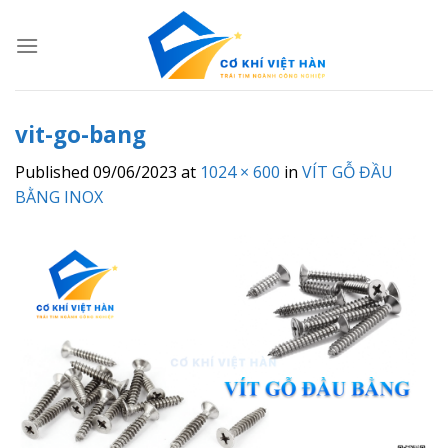
Skip
to
content
vit-go-bang
Published
09/06/2023
at
1024 × 600
in
VÍT GỖ ĐẦU
BẰNG INOX