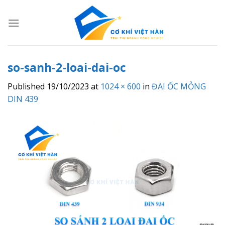
Skip
to
content
so-sanh-2-loai-dai-oc
Published
19/10/2023
at
1024 × 600
in
ĐAI ỐC MỎNG
DIN 439