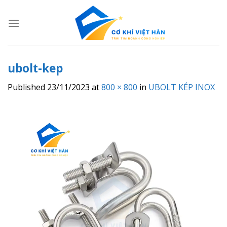
Skip
to
content
ubolt-kep
Published
23/11/2023
at
800 × 800
in
UBOLT KÉP INOX