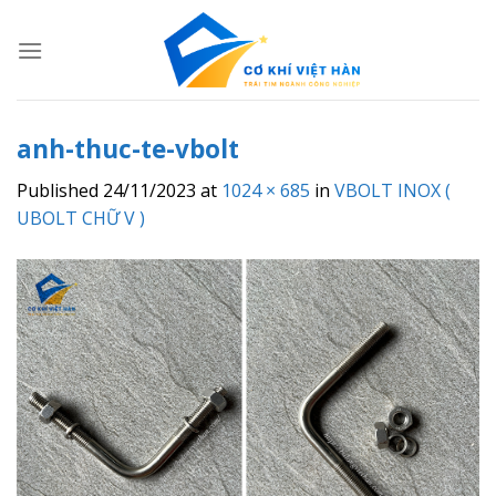
Skip
to
content
anh-thuc-te-vbolt
Published
24/11/2023
at
1024 × 685
in
VBOLT INOX (
UBOLT CHỮ V )