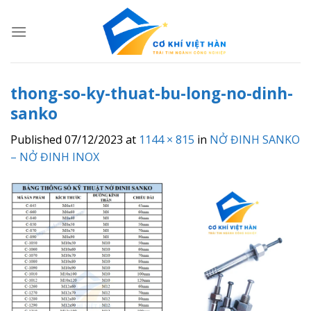
Skip
to
content
thong-so-ky-thuat-bu-long-no-dinh-
sanko
Published
07/12/2023
at
1144 × 815
in
NỞ ĐINH SANKO
– NỞ ĐINH INOX