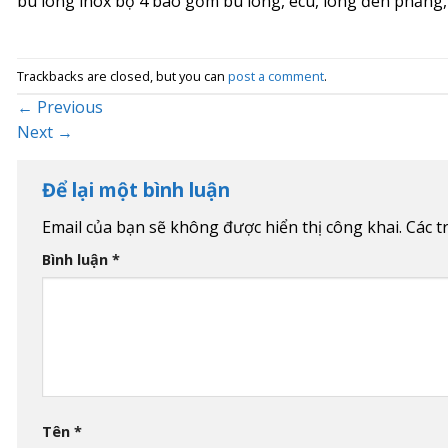
bu lông inox bộ 4 bao gồm bu lông, ecu, long đen phẳng
Trackbacks are closed, but you can
post a comment
.
←
Previous
Next
→
Để lại một bình luận
Email của bạn sẽ không được hiển thị công khai.
Các t
Bình luận
*
Tên
*