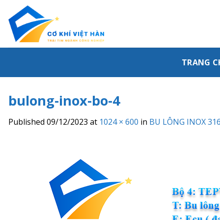
Skip
to
content
TRANG C
bulong-inox-bo-4
Published
09/12/2023
at
1024 × 600
in
BU LÔNG INOX 31