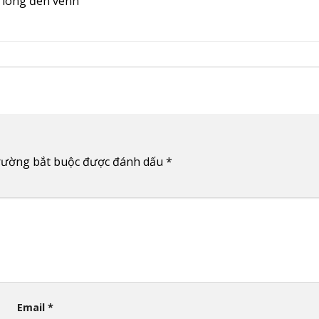
, long đen vênh
rường bắt buộc được đánh dấu
*
Email
*