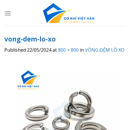
Skip
to
content
vong-dem-lo-xo
Published
22/05/2024
at
800 × 800
in
VÒNG ĐỆM LÒ XO