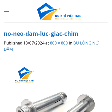
Skip
to
content
no-neo-dam-luc-giac-chim
Published
18/07/2024
at
800 × 800
in
BU LÔNG NỞ
DẦM