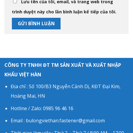
Lưu tên của tôi, email, và trang web trong
trình duyệt này cho lần bình luận kế tiếp của tôi.
CÔNG TY TNHH ĐT TM SẢN XUẤT VÀ XUẤT NHẬP
KHẨU VIỆT HÀN
Địa chỉ : Số 100/B3 Nguyễn Cảnh Dị, KĐT Đại Kim,
Hoàng Mai, HN
Hotline / Zalo: 0985 96 46 16
Email : bulongviethan.fastener@gmail.com
Thời gian làm việc : Thứ 2 – Thứ 7 / 8:00 AM – 17:00