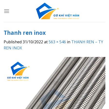
Skip
to
content
Thanh ren inox
Published
31/10/2022
at
563 × 546
in
THANH REN – TY
REN INOX