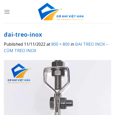
Skip
to
content
đai-treo-inox
Published
11/11/2022
at
800 × 800
in
ĐAI TREO INOX –
CÙM TREO INOX