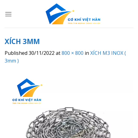
Skip
to
content
XÍCH 3MM
Published
30/11/2022
at
800 × 800
in
XÍCH M3 INOX (
3mm )