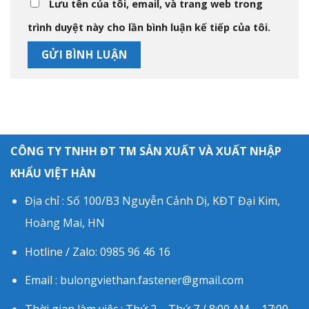
Lưu tên của tôi, email, và trang web trong
trình duyệt này cho lần bình luận kế tiếp của tôi.
CÔNG TY TNHH ĐT TM SẢN XUẤT VÀ XUẤT NHẬP
KHẨU VIỆT HÀN
Địa chỉ : Số 100/B3 Nguyễn Cảnh Dị, KĐT Đại Kim,
Hoàng Mai, HN
Hotline / Zalo: 0985 96 46 16
Email : bulongviethan.fastener@gmail.com
Thời gian làm việc : Thứ 2 – Thứ 7 / 8:00 AM – 17:00