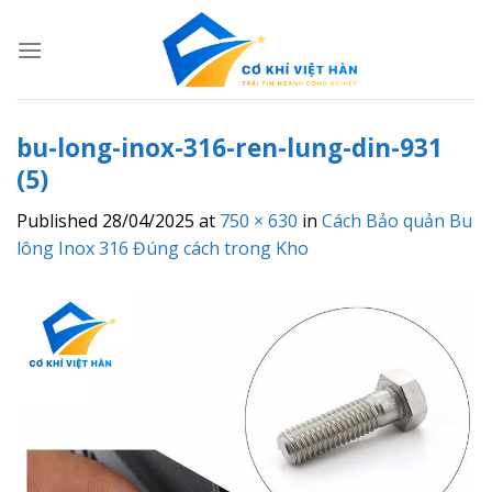
Skip
to
content
bu-long-inox-316-ren-lung-din-931
(5)
Published
28/04/2025
at
750 × 630
in
Cách Bảo quản Bu
lông Inox 316 Đúng cách trong Kho