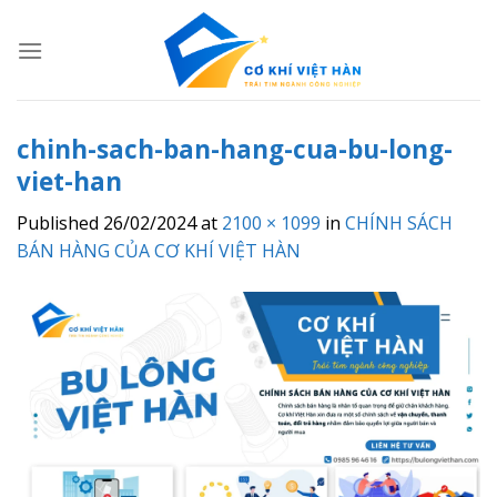
Skip
to
content
chinh-sach-ban-hang-cua-bu-long-
viet-han
Published
26/02/2024
at
2100 × 1099
in
CHÍNH SÁCH
BÁN HÀNG CỦA CƠ KHÍ VIỆT HÀN