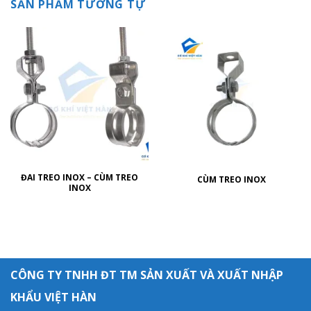
SẢN PHẨM TƯƠNG TỰ
ĐAI TREO INOX – CÙM TREO
CÙM TREO INOX
INOX
CÔNG TY TNHH ĐT TM SẢN XUẤT VÀ XUẤT NHẬP
KHẨU VIỆT HÀN