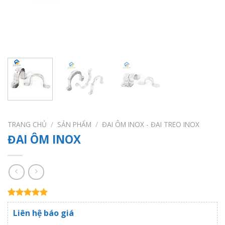
TRANG CHỦ
/
SẢN PHẨM
/
ĐAI ÔM INOX - ĐAI TREO INOX
ĐAI ÔM INOX
5.00
1
trên 5
Liên hệ báo giá
dựa trên
đánh giá