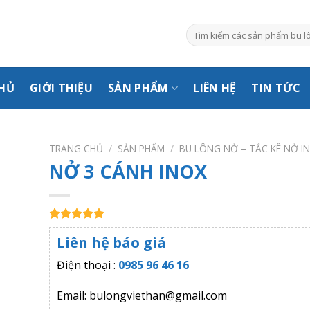
Tìm
kiếm:
HỦ
GIỚI THIỆU
SẢN PHẨM
LIÊN HỆ
TIN TỨC
TRANG CHỦ
/
SẢN PHẨM
/
BU LÔNG NỞ – TẮC KÊ NỞ I
NỞ 3 CÁNH INOX
5.00
1
trên 5
Liên hệ báo giá
dựa trên
đánh giá
Điện thoại :
0985 96 46 16
Email: bulongviethan@gmail.com