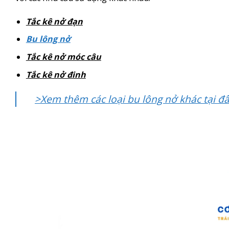
Tắc kê nở đạn
Bu lông nở
Tắc kê nở móc câu
Tắc kê nở đinh
>Xem thêm các loại bu lông nở khác tại đ