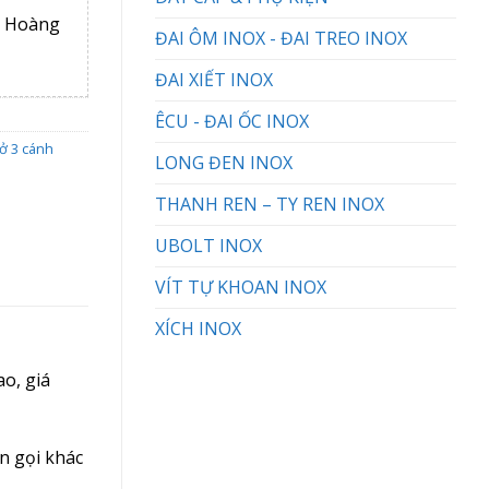
, Hoàng
ĐAI ÔM INOX - ĐAI TREO INOX
ĐAI XIẾT INOX
ÊCU - ĐAI ỐC INOX
nở 3 cánh
LONG ĐEN INOX
THANH REN – TY REN INOX
UBOLT INOX
VÍT TỰ KHOAN INOX
XÍCH INOX
o, giá
n gọi khác