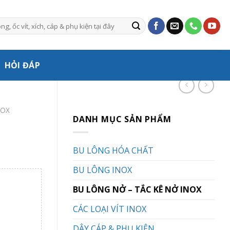
HỎI ĐÁP
NOX
DANH MỤC SẢN PHẨM
BU LÔNG HÓA CHẤT
BU LÔNG INOX
BU LÔNG NỞ – TẮC KÊ NỞ INOX
CÁC LOẠI VÍT INOX
DÂY CÁP & PHỤ KIỆN