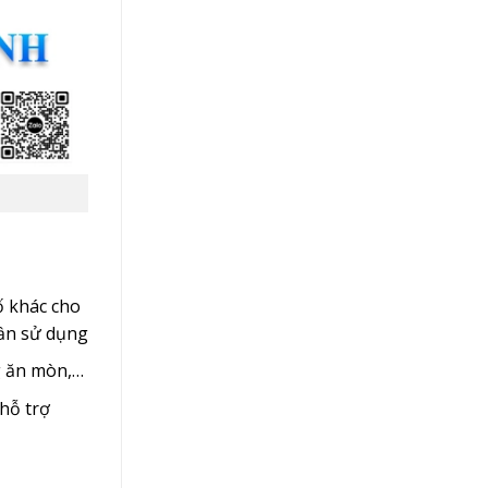
ố khác cho
cần sử dụng
ng ăn mòn,…
hỗ trợ