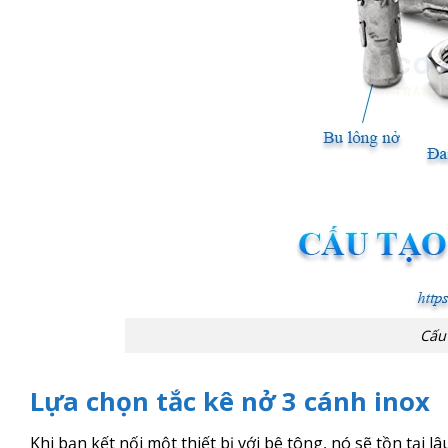
Cấu 
Lựa chọn tắc kê nở 3 cánh inox
Khi bạn kết nối một thiết bị với bê tông, nó sẽ tồn tại lâ