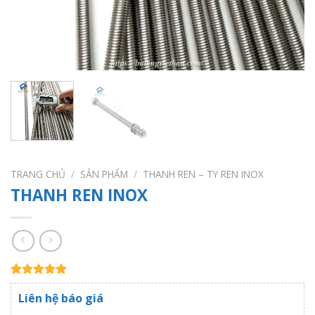
TRANG CHỦ
/
SẢN PHẨM
/
THANH REN – TY REN INOX
THANH REN INOX
5.00
1
trên 5
Liên hệ báo giá
dựa trên
đánh giá