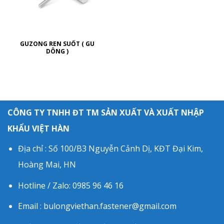
GUZONG REN SUỐT ( GU
DÔNG )
CÔNG TY TNHH ĐT TM SẢN XUẤT VÀ XUẤT NHẬP
KHẨU VIỆT HÀN
Địa chỉ : Số 100/B3 Nguyễn Cảnh Dị, KĐT Đại Kim,
Hoàng Mai, HN
Hotline / Zalo: 0985 96 46 16
Email : bulongviethan.fastener@gmail.com