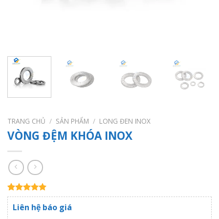
TRANG CHỦ
/
SẢN PHẨM
/
LONG ĐEN INOX
VÒNG ĐỆM KHÓA INOX
5.00
1
trên 5
Liên hệ báo giá
dựa trên
đánh giá