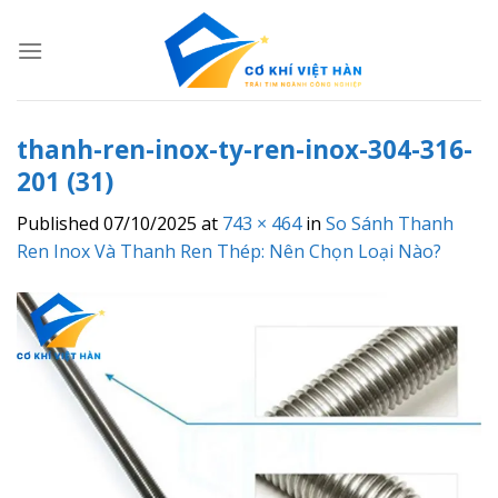
Skip
to
content
thanh-ren-inox-ty-ren-inox-304-316-
201 (31)
Published
07/10/2025
at
743 × 464
in
So Sánh Thanh
Ren Inox Và Thanh Ren Thép: Nên Chọn Loại Nào?