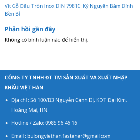
Vít Gỗ Đầu Tròn Inox DIN 7981C: Kỷ Nguyên Bám Dính
Bền Bỉ
Phản hồi gần đây
Không có bình luận nào để hiển thị.
CÔNG TY TNHH ĐT TM SẢN XUẤT VÀ XUẤT NHẬP
KHẨU VIỆT HÀN
Địa chỉ : Số 100/B3 Nguyễn Cảnh Dị, KĐT Đại Kim,
Hoàng Mai, HN
Hotline / Zalo: 0985 96 46 16
Email : bulongviethan.fastener@gmail.com