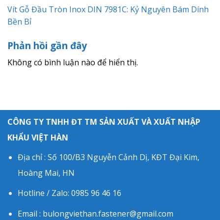
Vít Gỗ Đầu Tròn Inox DIN 7981C: Kỷ Nguyên Bám Dính
Bền Bỉ
Phản hồi gần đây
Không có bình luận nào để hiển thị.
CÔNG TY TNHH ĐT TM SẢN XUẤT VÀ XUẤT NHẬP
KHẨU VIỆT HÀN
Địa chỉ : Số 100/B3 Nguyễn Cảnh Dị, KĐT Đại Kim,
Hoàng Mai, HN
Hotline / Zalo: 0985 96 46 16
Email : bulongviethan.fastener@gmail.com