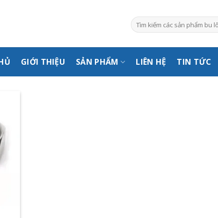
Tìm
kiếm:
HỦ
GIỚI THIỆU
SẢN PHẨM
LIÊN HỆ
TIN TỨC