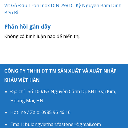
Vít Gỗ Đầu Tròn Inox DIN 7981C: Kỷ Nguyên Bám Dính
Bền Bỉ
Phản hồi gần đây
Không có bình luận nào để hiển thị.
CÔNG TY TNHH ĐT TM SẢN XUẤT VÀ XUẤT NHẬP
KHẨU VIỆT HÀN
Địa chỉ : Số 100/B3 Nguyễn Cảnh Dị, KĐT Đại Kim,
Hoàng Mai, HN
Hotline / Zalo: 0985 96 46 16
Email : bulongviethan.fastener@gmail.com