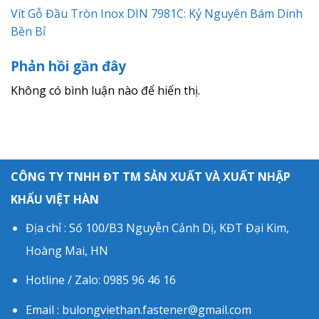
Vít Gỗ Đầu Tròn Inox DIN 7981C: Kỷ Nguyên Bám Dính
Bền Bỉ
Phản hồi gần đây
Không có bình luận nào để hiển thị.
CÔNG TY TNHH ĐT TM SẢN XUẤT VÀ XUẤT NHẬP
KHẨU VIỆT HÀN
Địa chỉ : Số 100/B3 Nguyễn Cảnh Dị, KĐT Đại Kim,
Hoàng Mai, HN
Hotline / Zalo: 0985 96 46 16
Email : bulongviethan.fastener@gmail.com