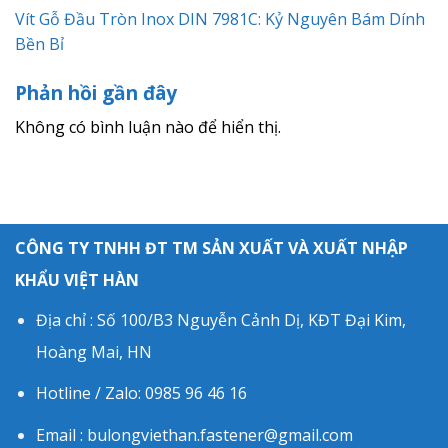
Vít Gỗ Đầu Tròn Inox DIN 7981C: Kỷ Nguyên Bám Dính
Bền Bỉ
Phản hồi gần đây
Không có bình luận nào để hiển thị.
CÔNG TY TNHH ĐT TM SẢN XUẤT VÀ XUẤT NHẬP
KHẨU VIỆT HÀN
Địa chỉ : Số 100/B3 Nguyễn Cảnh Dị, KĐT Đại Kim,
Hoàng Mai, HN
Hotline / Zalo: 0985 96 46 16
Email : bulongviethan.fastener@gmail.com