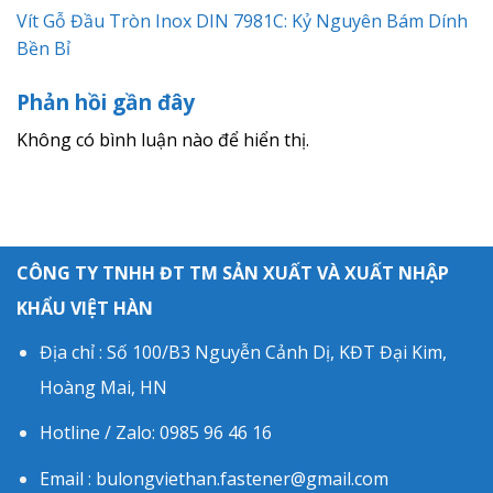
Vít Gỗ Đầu Tròn Inox DIN 7981C: Kỷ Nguyên Bám Dính
Bền Bỉ
Phản hồi gần đây
Không có bình luận nào để hiển thị.
CÔNG TY TNHH ĐT TM SẢN XUẤT VÀ XUẤT NHẬP
KHẨU VIỆT HÀN
Địa chỉ : Số 100/B3 Nguyễn Cảnh Dị, KĐT Đại Kim,
Hoàng Mai, HN
Hotline / Zalo: 0985 96 46 16
Email : bulongviethan.fastener@gmail.com