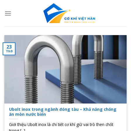
Skip
to
content
23
Th9
Ubolt inox trong ngành đóng tàu – Khả năng chống
ăn mòn nước biển
Giới thiệu Ubolt inox là chi tiết cơ khí giữ vai trò then chốt
trong [...]