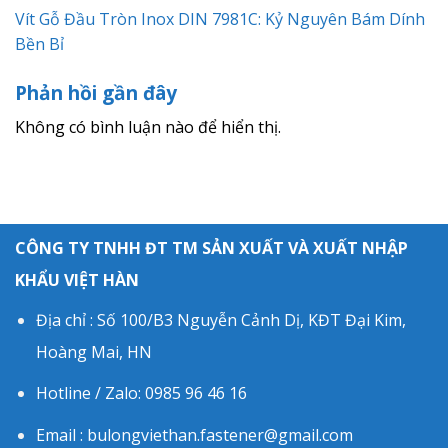
Vít Gỗ Đầu Tròn Inox DIN 7981C: Kỷ Nguyên Bám Dính
Bền Bỉ
Phản hồi gần đây
Không có bình luận nào để hiển thị.
CÔNG TY TNHH ĐT TM SẢN XUẤT VÀ XUẤT NHẬP
KHẨU VIỆT HÀN
Địa chỉ : Số 100/B3 Nguyễn Cảnh Dị, KĐT Đại Kim,
Hoàng Mai, HN
Hotline / Zalo: 0985 96 46 16
Email : bulongviethan.fastener@gmail.com