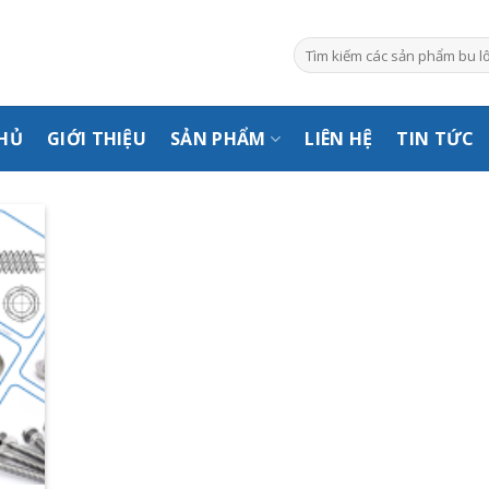
Tìm
kiếm:
HỦ
GIỚI THIỆU
SẢN PHẨM
LIÊN HỆ
TIN TỨC