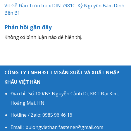
Vít Gỗ Đầu Tròn Inox DIN 7981C: Kỷ Nguyên Bám Dính
Bền Bỉ
Phản hồi gần đây
Không có bình luận nào để hiển thị.
CÔNG TY TNHH ĐT TM SẢN XUẤT VÀ XUẤT NHẬP
KHẨU VIỆT HÀN
Địa chỉ : Số 100/B3 Nguyễn Cảnh Dị, KĐT Đại Kim,
Hoàng Mai, HN
Hotline / Zalo: 0985 96 46 16
Email : bulongviethan.fastener@gmail.com