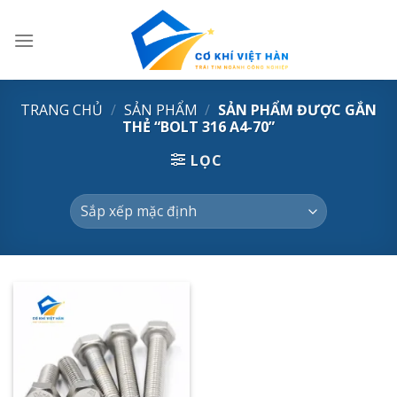
Skip
to
content
TRANG CHỦ
/
SẢN PHẨM
/
SẢN PHẨM ĐƯỢC GẮN
THẺ “BOLT 316 A4-70”
LỌC