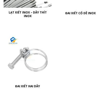
LẠT XIẾT INOX – DÂY THÍT
ĐAI XIẾT CỔ DÊ INOX
INOX
ĐAI XIẾT HAI DÂY