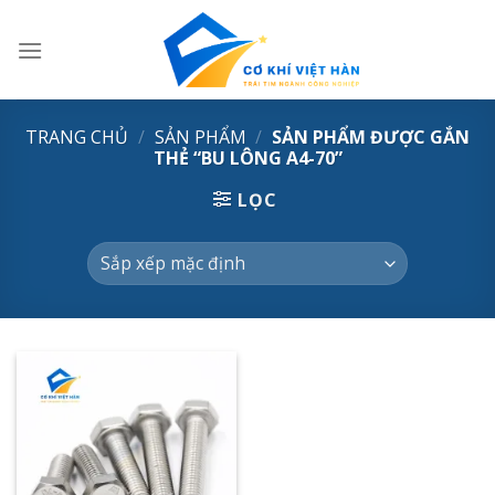
Skip
to
content
TRANG CHỦ
/
SẢN PHẨM
/
SẢN PHẨM ĐƯỢC GẮN
THẺ “BU LÔNG A4-70”
LỌC