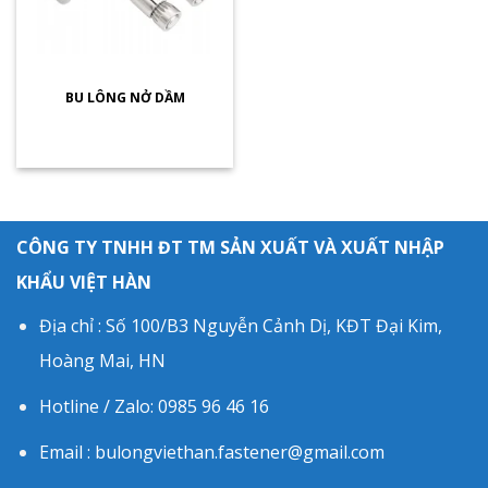
BU LÔNG NỞ DẦM
CÔNG TY TNHH ĐT TM SẢN XUẤT VÀ XUẤT NHẬP
KHẨU VIỆT HÀN
Địa chỉ : Số 100/B3 Nguyễn Cảnh Dị, KĐT Đại Kim,
Hoàng Mai, HN
Hotline / Zalo: 0985 96 46 16
Email : bulongviethan.fastener@gmail.com