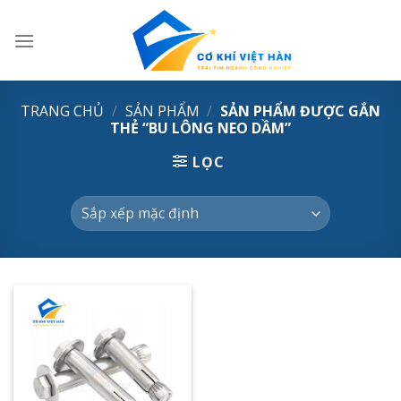
Skip
to
content
TRANG CHỦ
/
SẢN PHẨM
/
SẢN PHẨM ĐƯỢC GẮN
THẺ “BU LÔNG NEO DẦM”
LỌC