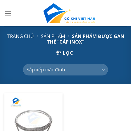
Skip
to
content
TRANG CHỦ
/
SẢN PHẨM
/
SẢN PHẨM ĐƯỢC GẮN
THẺ “CÁP INOX”
LỌC