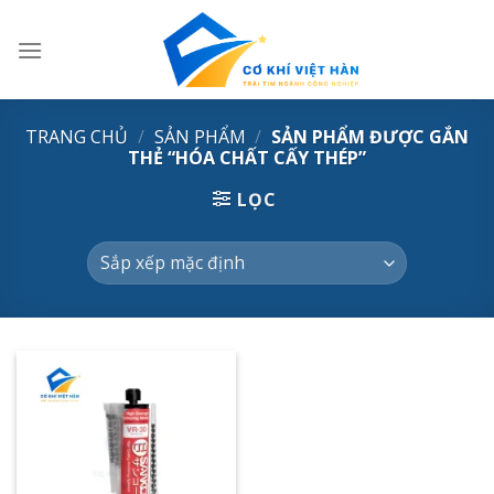
Skip
to
content
TRANG CHỦ
/
SẢN PHẨM
/
SẢN PHẨM ĐƯỢC GẮN
THẺ “HÓA CHẤT CẤY THÉP”
LỌC