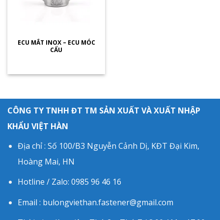
ECU MẮT INOX – ECU MÓC
CẨU
CÔNG TY TNHH ĐT TM SẢN XUẤT VÀ XUẤT NHẬP
KHẨU VIỆT HÀN
Địa chỉ : Số 100/B3 Nguyễn Cảnh Dị, KĐT Đại Kim,
Hoàng Mai, HN
Hotline / Zalo: 0985 96 46 16
Email : bulongviethan.fastener@gmail.com