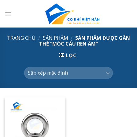
Skip
to
content
TRANG CHỦ
/
SẢN PHẨM
/
SẢN PHẨM ĐƯỢC GẮN
THẺ “MÓC CẨU REN ÂM”
LỌC