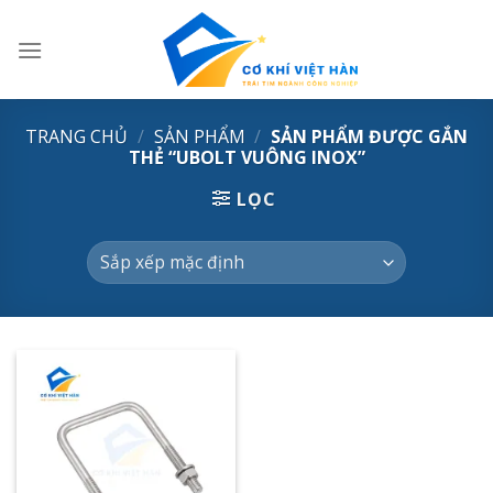
Skip
to
content
TRANG CHỦ
/
SẢN PHẨM
/
SẢN PHẨM ĐƯỢC GẮN
THẺ “UBOLT VUÔNG INOX”
LỌC