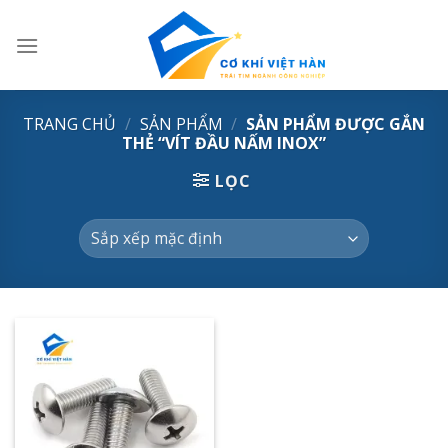
Skip
to
content
TRANG CHỦ
/
SẢN PHẨM
/
SẢN PHẨM ĐƯỢC GẮN
THẺ “VÍT ĐẦU NẤM INOX”
LỌC