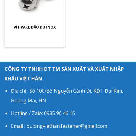
VÍT PAKE ĐẦU DÙ INOX
CÔNG TY TNHH ĐT TM SẢN XUẤT VÀ XUẤT NHẬP
KHẨU VIỆT HÀN
Địa chỉ : Số 100/B3 Nguyễn Cảnh Dị, KĐT Đại Kim,
Hoàng Mai, HN
Hotline / Zalo: 0985 96 46 16
Email : bulongviethan.fastener@gmail.com