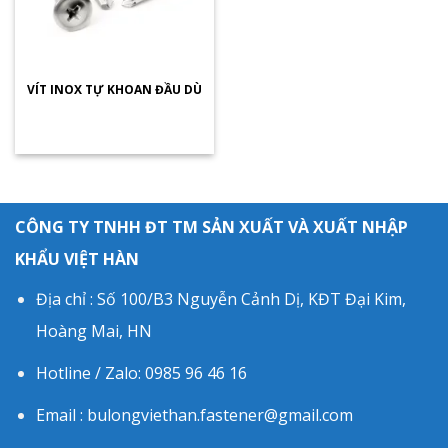
VÍT INOX TỰ KHOAN ĐẦU DÙ
CÔNG TY TNHH ĐT TM SẢN XUẤT VÀ XUẤT NHẬP
KHẨU VIỆT HÀN
Địa chỉ : Số 100/B3 Nguyễn Cảnh Dị, KĐT Đại Kim,
Hoàng Mai, HN
Hotline / Zalo: 0985 96 46 16
Email : bulongviethan.fastener@gmail.com