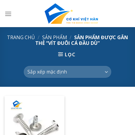
Skip
to
content
TRANG CHỦ
/
SẢN PHẨM
/
SẢN PHẨM ĐƯỢC GẮN
THẺ “VÍT ĐUÔI CÁ ĐẦU DÙ”
LỌC