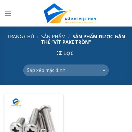
Skip
to
content
TRANG CHỦ
/
SẢN PHẨM
/
SẢN PHẨM ĐƯỢC GẮN
THẺ “VÍT PAKE TRÒN”
LỌC