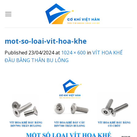
Skip
to
content
mot-so-loai-vit-hoa-khe
Published
23/04/2024
at
1024 × 600
in
VÍT HOA KHẾ
ĐẦU BẰNG THÂN BU LÔNG