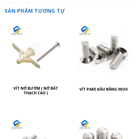
SẢN PHẨM TƯƠNG TỰ
VÍT NỞ BƯỚM ( NỞ BẮT
VÍT PAKE ĐẦU BẰNG INOX
THẠCH CAO )