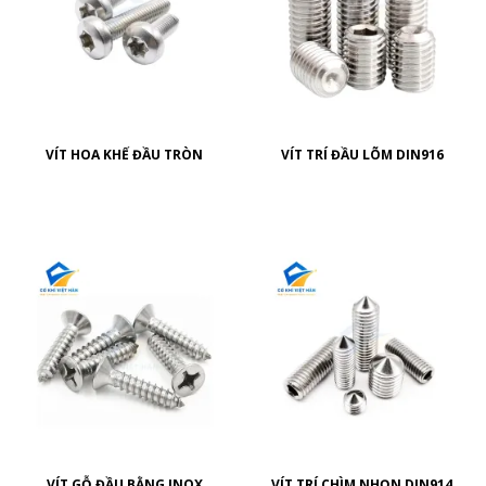
VÍT HOA KHẾ ĐẦU TRÒN
VÍT TRÍ ĐẦU LÕM DIN916
VÍT GỖ ĐẦU BẰNG INOX
VÍT TRÍ CHÌM NHỌN DIN914