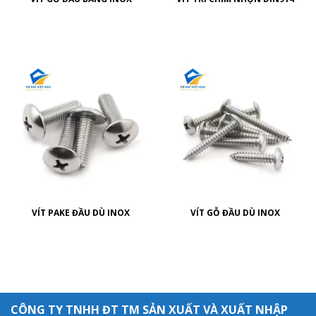
VÍT PAKE ĐẦU DÙ INOX
VÍT GỖ ĐẦU DÙ INOX
CÔNG TY TNHH ĐT TM SẢN XUẤT VÀ XUẤT NHẬP