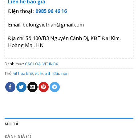
Liên hệ báo giá
dựa trên
đánh giá
Điện thoại :
0985 96 46 16
Email: bulongviethan@gmail.com
Địa chỉ: Số 100/B3 Nguyễn Cảnh Dị, KĐT Đại Kim,
Hoàng Mai, HN.
Danh mục:
CÁC LOẠI VÍT INOX
Thẻ:
vít hoa khế
,
vít hoa thị đầu nón
MÔ TẢ
ĐÁNH GIÁ (1)