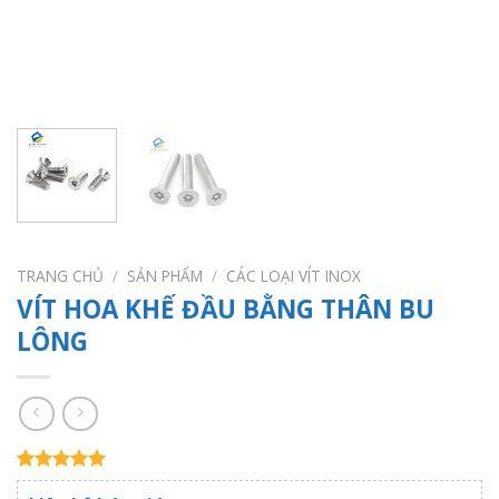
TRANG CHỦ
/
SẢN PHẨM
/
CÁC LOẠI VÍT INOX
VÍT HOA KHẾ ĐẦU BẰNG THÂN BU
LÔNG
5.00
1
trên 5