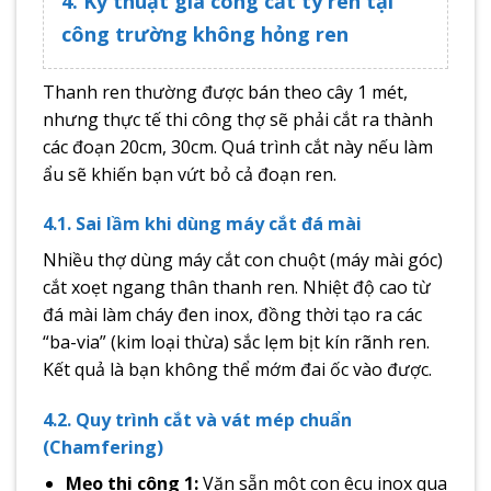
4. Kỹ thuật gia công cắt ty ren tại
công trường không hỏng ren
Thanh ren thường được bán theo cây 1 mét,
nhưng thực tế thi công thợ sẽ phải cắt ra thành
các đoạn 20cm, 30cm. Quá trình cắt này nếu làm
ẩu sẽ khiến bạn vứt bỏ cả đoạn ren.
4.1. Sai lầm khi dùng máy cắt đá mài
Nhiều thợ dùng máy cắt con chuột (máy mài góc)
cắt xoẹt ngang thân thanh ren. Nhiệt độ cao từ
đá mài làm cháy đen inox, đồng thời tạo ra các
“ba-via” (kim loại thừa) sắc lẹm bịt kín rãnh ren.
Kết quả là bạn không thể mớm đai ốc vào được.
4.2. Quy trình cắt và vát mép chuẩn
(Chamfering)
Mẹo thi công 1:
Vặn sẵn một con êcu inox qua