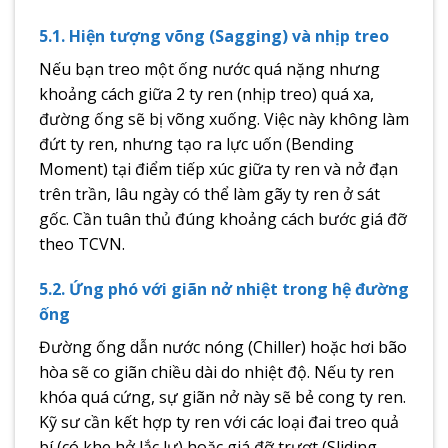
5.1. Hiện tượng võng (Sagging) và nhịp treo
Nếu bạn treo một ống nước quá nặng nhưng
khoảng cách giữa 2 ty ren (nhịp treo) quá xa,
đường ống sẽ bị võng xuống. Việc này không làm
đứt ty ren, nhưng tạo ra lực uốn (Bending
Moment) tại điểm tiếp xúc giữa ty ren và nở đạn
trên trần, lâu ngày có thể làm gãy ty ren ở sát
gốc. Cần tuân thủ đúng khoảng cách bước giá đỡ
theo TCVN.
5.2. Ứng phó với giãn nở nhiệt trong hệ đường
ống
Đường ống dẫn nước nóng (Chiller) hoặc hơi bão
hòa sẽ co giãn chiều dài do nhiệt độ. Nếu ty ren
khóa quá cứng, sự giãn nở này sẽ bẻ cong ty ren.
Kỹ sư cần kết hợp ty ren với các loại đai treo quả
bí (có khe hở lắc lư) hoặc giá đỡ trượt (Sliding