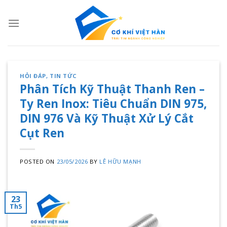
Skip
to
content
HỎI ĐÁP
,
TIN TỨC
Phân Tích Kỹ Thuật Thanh Ren –
Ty Ren Inox: Tiêu Chuẩn DIN 975,
DIN 976 Và Kỹ Thuật Xử Lý Cắt
Cụt Ren
POSTED ON
23/05/2026
BY
LÊ HỮU MẠNH
23
Th5