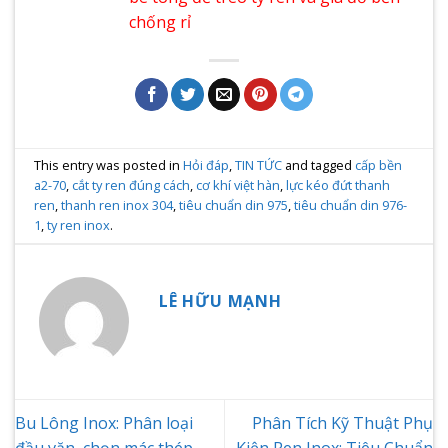
chống rỉ
This entry was posted in
Hỏi đáp
,
TIN TỨC
and tagged
cấp bền
a2-70
,
cắt ty ren đúng cách
,
cơ khí việt hàn
,
lực kéo đứt thanh
ren
,
thanh ren inox 304
,
tiêu chuẩn din 975
,
tiêu chuẩn din 976-
1
,
ty ren inox
.
LÊ HỮU MẠNH
Bu Lông Inox: Phân loại
Phân Tích Kỹ Thuật Phụ
đầu vặn, chọn mác thép
Kiện Ren Inox: Tiêu Chuẩn