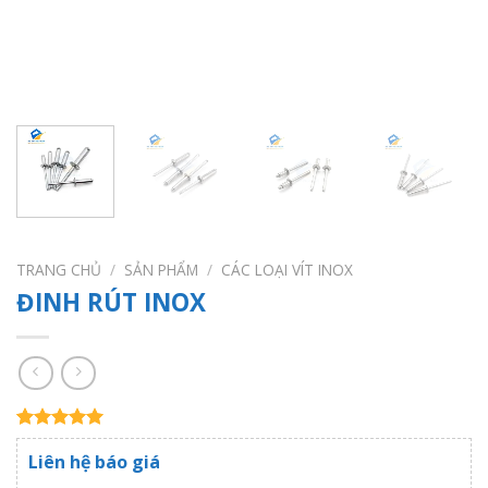
TRANG CHỦ
/
SẢN PHẨM
/
CÁC LOẠI VÍT INOX
ĐINH RÚT INOX
5.00
1
trên 5
Liên hệ báo giá
dựa trên
đánh giá