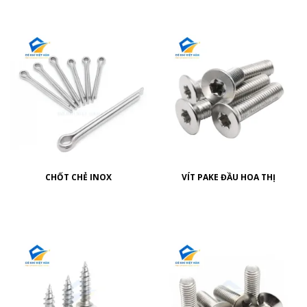
CHỐT CHẺ INOX
VÍT PAKE ĐẦU HOA THỊ