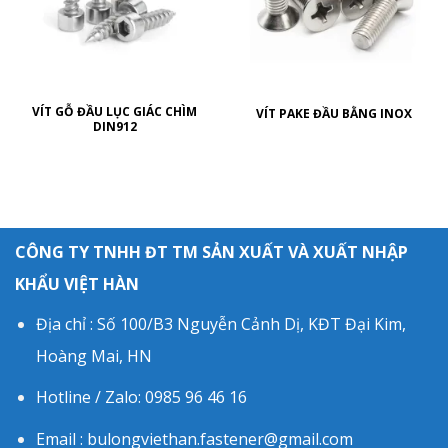
VÍT GỖ ĐẦU LỤC GIÁC CHÌM
VÍT PAKE ĐẦU BẰNG INOX
DIN912
CÔNG TY TNHH ĐT TM SẢN XUẤT VÀ XUẤT NHẬP
KHẨU VIỆT HÀN
Địa chỉ : Số 100/B3 Nguyễn Cảnh Dị, KĐT Đại Kim,
Hoàng Mai, HN
Hotline / Zalo: 0985 96 46 16
Email : bulongviethan.fastener@gmail.com