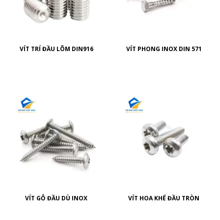
VÍT TRÍ ĐẦU LÕM DIN916
VÍT PHONG INOX DIN 571
VÍT GỖ ĐẦU DÙ INOX
VÍT HOA KHẾ ĐẦU TRÒN