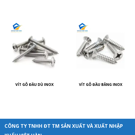
VÍT GỖ ĐẦU DÙ INOX
VÍT GỖ ĐẦU BẰNG INOX
CÔNG TY TNHH ĐT TM SẢN XUẤT VÀ XUẤT NHẬP