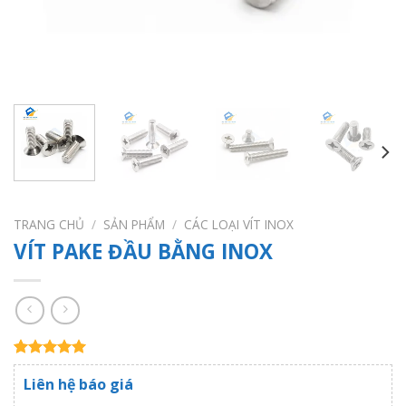
TRANG CHỦ
/
SẢN PHẨM
/
CÁC LOẠI VÍT INOX
VÍT PAKE ĐẦU BẰNG INOX
5.00
1
trên 5
Liên hệ báo giá
dựa trên
đánh giá