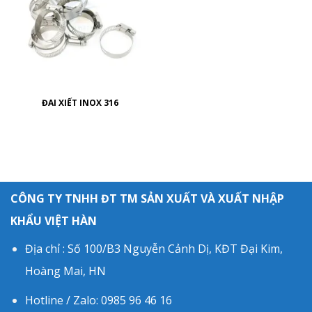
ĐAI XIẾT INOX 316
CÔNG TY TNHH ĐT TM SẢN XUẤT VÀ XUẤT NHẬP
KHẨU VIỆT HÀN
Địa chỉ : Số 100/B3 Nguyễn Cảnh Dị, KĐT Đại Kim,
Hoàng Mai, HN
Hotline / Zalo: 0985 96 46 16