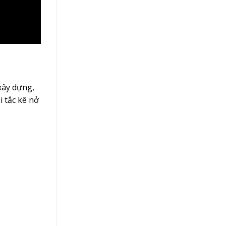
xây dựng,
i tắc kê nở