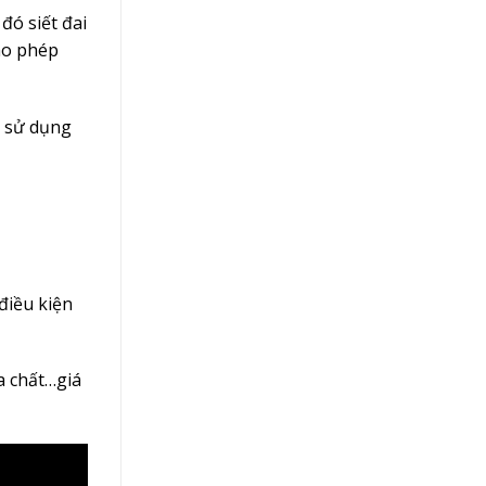
đó siết đai
cho phép
m sử dụng
điều kiện
a chất…giá