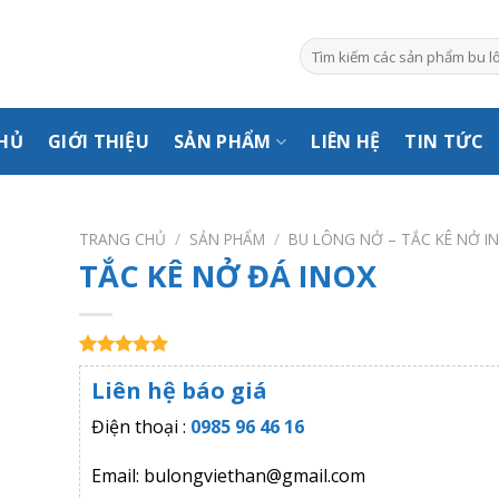
Tìm
kiếm:
HỦ
GIỚI THIỆU
SẢN PHẨM
LIÊN HỆ
TIN TỨC
TRANG CHỦ
/
SẢN PHẨM
/
BU LÔNG NỞ – TẮC KÊ NỞ I
TẮC KÊ NỞ ĐÁ INOX
5.00
1
trên 5
Liên hệ báo giá
dựa trên
đánh giá
Điện thoại :
0985 96 46 16
Email: bulongviethan@gmail.com