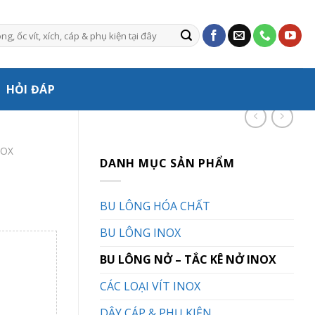
HỎI ĐÁP
NOX
DANH MỤC SẢN PHẨM
BU LÔNG HÓA CHẤT
BU LÔNG INOX
BU LÔNG NỞ – TẮC KÊ NỞ INOX
CÁC LOẠI VÍT INOX
DÂY CÁP & PHỤ KIỆN