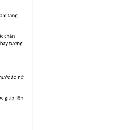
 làm tăng
ắc chắn
 hay tường
thước áo nở
c giúp liên