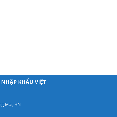
 NHẬP KHẨU VIỆT
àng Mai, HN