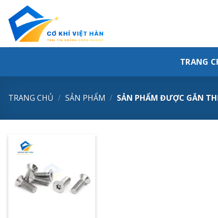
Skip
to
content
TRANG C
TRANG CHỦ
/
SẢN PHẨM
/
SẢN PHẨM ĐƯỢC GẮN THẺ