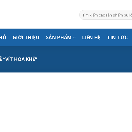
Tìm
kiếm:
HỦ
GIỚI THIỆU
SẢN PHẨM
LIÊN HỆ
TIN TỨC
 “VÍT HOA KHẾ”