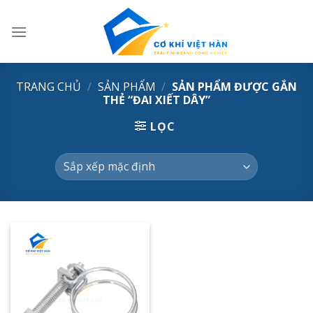
Skip
to
content
TRANG CHỦ
/
SẢN PHẨM
/
SẢN PHẨM ĐƯỢC GẮN
THẺ “ĐAI XIẾT DÂY”
LỌC