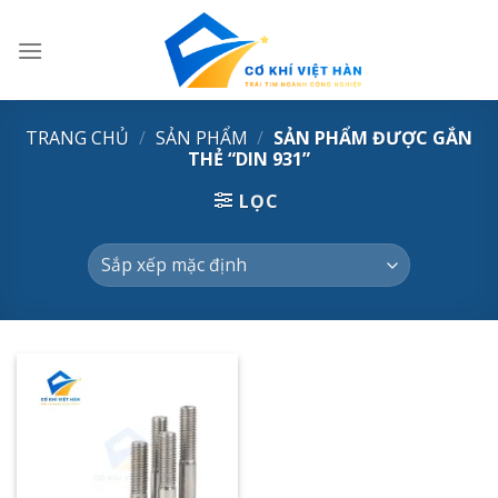
Skip
to
content
TRANG CHỦ
/
SẢN PHẨM
/
SẢN PHẨM ĐƯỢC GẮN
THẺ “DIN 931”
LỌC